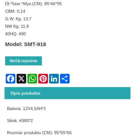
Dł.*szer.*wys.(CM): 85*46*35
CBM: 0,14
G.W. Kg: 13,7
NW Kg: 11,8
40HQ: 490
Model: SMT-918
Wyślij zapytanie
Facebook
X
WhatsApp
Pinterest
LinkedIn
Share
Opis produktu
Bateria: 12V4,5AH*1
Silnik: #380*2
Rozmiar produktu (CM): 95*55*56