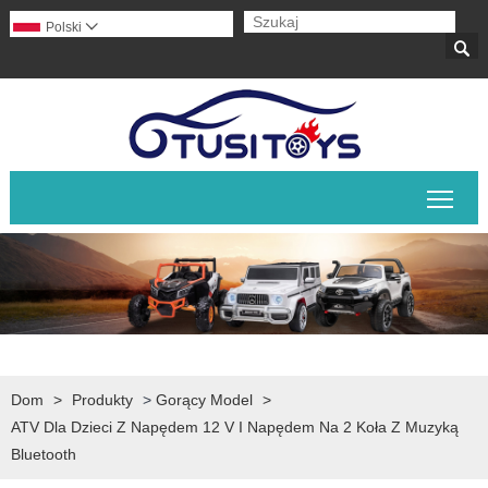
Polski


Prze
Dom
>
Produkty
>
Gorący Model
>
ATV Dla Dzieci Z Napędem 12 V I Napędem Na 2 Koła Z Muzyką
Bluetooth