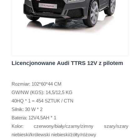
Licencjonowane Audi TTRS 12V z pilotem
Rozmiar: 102*60*44 CM
GW/NW (KGS): 14,5/12,5 KG
40HQ * 1 = 454 SZTUK / CTN
Silnik: 30 W * 2
Bateria: 12V4.5AH * 1
Kolor: czerwony/biały/czarny/zimny szary/szary
niebieski/królewski niebieski/żółty/różowy