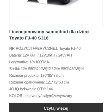
Licencjonowany samochód dla dzieci
Toyato FJ-40 S316
NR POZYCJI FABRYCZNEJ: Toyato FJ-40
Bateria: 12V7AH / 12V10AH / 24V7AH
Ładowarka: 12v1000MA
Silniki: 12V 550ï¼40W)*2 / 24V 550ï¼80W)*4
Rozmiar produktu: 130*85*78 cm
Rozmiar opakowania: 121*72*53 cm
40HQ ładowanie QTY: 144
KOLOR: czerwony/biały/różowy/szary
Czytaj więcej