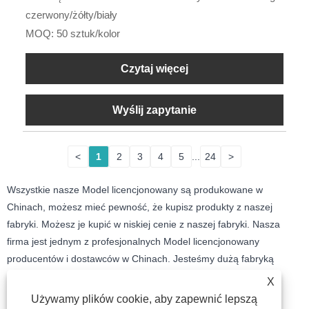
czerwony/żółty/biały
MOQ: 50 sztuk/kolor
Czytaj więcej
Wyślij zapytanie
<
1
2
3
4
5
...
24
>
Wszystkie nasze Model licencjonowany są produkowane w
Chinach, możesz mieć pewność, że kupisz produkty z naszej
fabryki. Możesz je kupić w niskiej cenie z naszej fabryki. Nasza
firma jest jednym z profesjonalnych Model licencjonowany
producentów i dostawców w Chinach. Jesteśmy dużą fabryką
hurtową. Zapraszamy do konsultacji z nami.
X
Używamy plików cookie, aby zapewnić lepszą