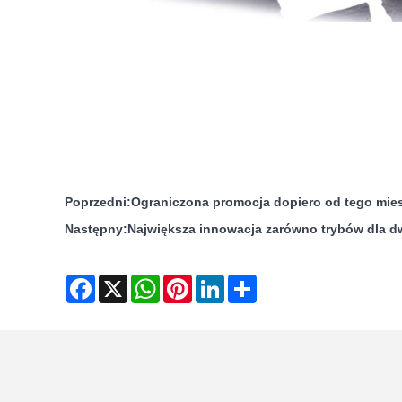
Poprzedni:
Ograniczona promocja dopiero od tego mies
Następny:
Największa innowacja zarówno trybów dla d
Facebook
X
WhatsApp
Pinterest
LinkedIn
Share