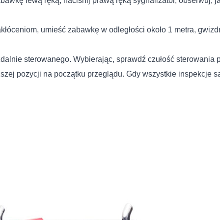
abawkę lewą ręką, naciśnij prawą ręką sygnalizator, obserwuj, 
kłóceniom, umieść zabawkę w odległości około 1 metra, gwizdn
 zdalnie sterowanego. Wybierając, sprawdź czułość sterowania 
szej pozycji na początku przeglądu. Gdy wszystkie inspekcje s