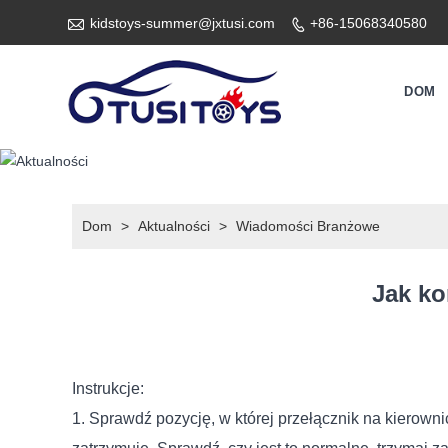

kidstoys-summer@jxtusi.com
+86-15068340580

DOM
Dom
>
Aktualności
>
Wiadomości Branżowe
Jak ko
Instrukcje:
1. Sprawdź pozycję, w której przełącznik na kierowni