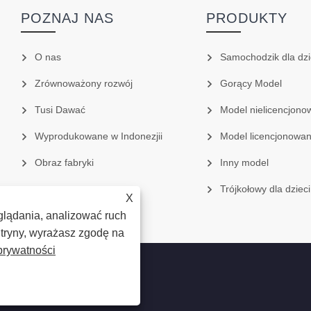
POZNAJ NAS
PRODUKTY
O nas
Samochodzik dla dzi
Zrównoważony rozwój
Gorący Model
Tusi Dawać
Model nielicencjono
Wyprodukowane w Indonezjii
Model licencjonowa
Obraz fabryki
Inny model
Trójkołowy dla dzieci
X
lądania, analizować ruch
itryny, wyrażasz zgodę na
prywatności
e prawa zastrzeżone