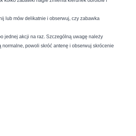
jak kółko zabawki nagle zmienia kierunek obrotów i
ij lub mów delikatnie i obserwuj, czy zabawka
po jednej akcji na raz. Szczególną uwagę należy
ą normalne, powoli skróć antenę i obserwuj skrócenie