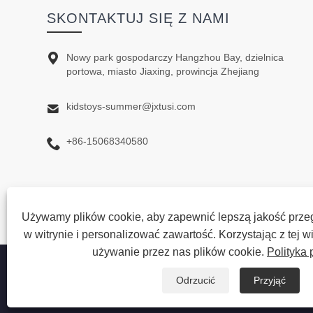
SKONTAKTUJ SIĘ Z NAMI

Nowy park gospodarczy Hangzhou Bay, dzielnica
portowa, miasto Jiaxing, prowincja Zhejiang

kidstoys-summer@jxtusi.com

+86-15068340580
Używamy plików cookie, aby zapewnić lepszą jakość przeg
w witrynie i personalizować zawartość. Korzystając z tej w
używanie przez nas plików cookie.
Polityka 
Prawa autorskie © 2023 Jiaxing Tusi Toys Co., Ltd. Wszelki
Odrzucić
Przyjąć